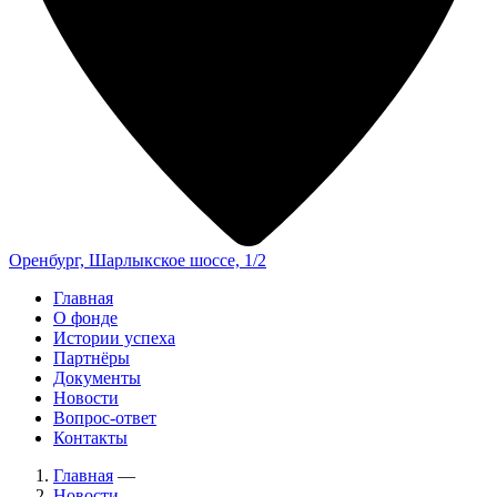
Оренбург, Шарлыкское шоссе, 1/2
Главная
О фонде
Истории успеха
Партнёры
Документы
Новости
Вопрос-ответ
Контакты
Главная
—
Новости
—