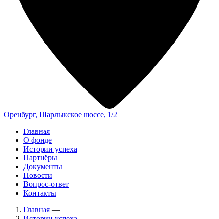
Оренбург, Шарлыкское шоссе, 1/2
Главная
О фонде
Истории успеха
Партнёры
Документы
Новости
Вопрос-ответ
Контакты
Главная
—
Истории успеха
—